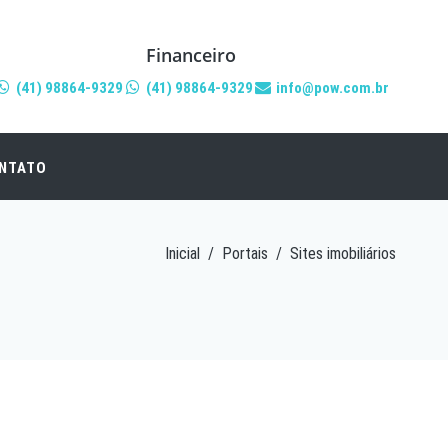
Financeiro
(41) 98864-9329
(41) 98864-9329
info@pow.com.br
NTATO
Inicial
/
Portais
/
Sites imobiliários