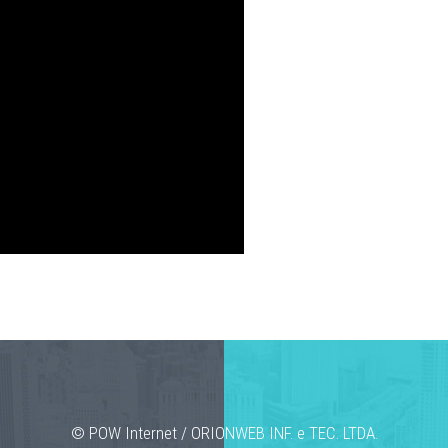
© POW Internet / ORIONWEB INF. e TEC. LTDA.