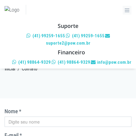
Suporte
(41) 99259-1655
(41) 99259-1655
suporte2@pow.com.br
CONTATO
Financeiro
(41) 98864-9329
(41) 98864-9329
info@pow.com.br
Inicial
/
Contato
Nome *
E-mail *