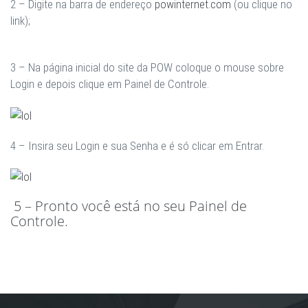
2 – Digite na barra de endereço
powinternet.com
(ou clique no
link);
3 – Na página inicial do site da POW coloque o mouse sobre
Login e depois clique em Painel de Controle.
4 – Insira seu Login e sua Senha e é só clicar em Entrar.
5 – Pronto você está no seu Painel de
Controle.